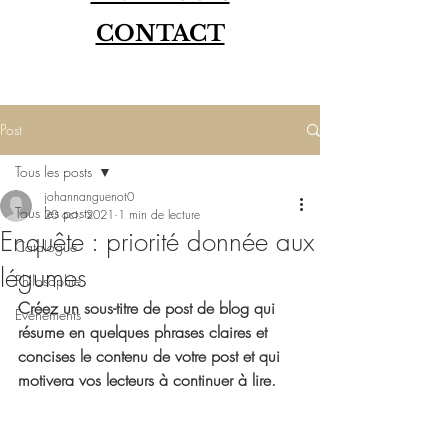
CONTACT
Post
Tous les posts
johannanguenot0
Tous les posts
20 oct. 2021
1 min de lecture
Enquête : priorité donnée aux
Catalogue
légumes
Philosophie
Créez un sous-titre de post de blog qui 
Événements
résume en quelques phrases claires et 
concises le contenu de votre post et qui 
motivera vos lecteurs à continuer à lire.